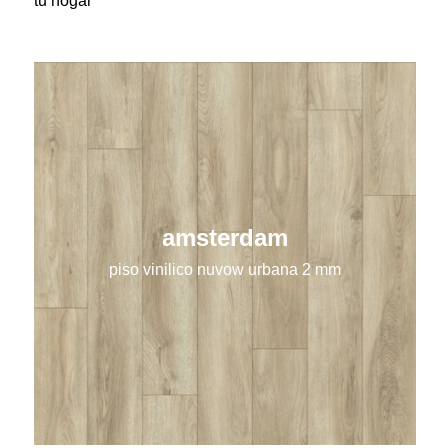
tu hogar
amsterdam
piso vinilico nuvow urbana 2 mm