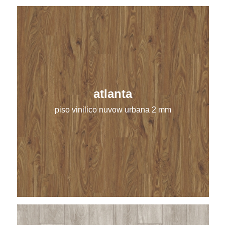
atlanta
piso vinilico nuvow urbana 2 mm