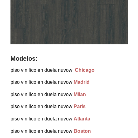
Modelos:
piso vinilico en duela nuvow
Chicago
piso vinilico en duela nuvow
Madrid
piso vinilico en duela nuvow
Milan
piso vinilico en duela nuvow
Paris
piso vinilico en duela nuvow
Atlanta
piso vinilico en duela nuvow
Boston