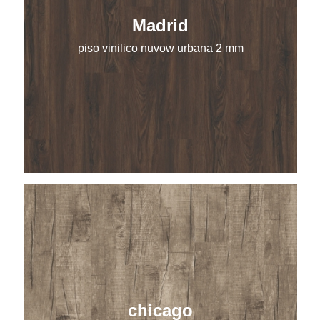
Madrid
piso vinilico nuvow urbana 2 mm
chicago