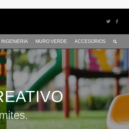
INGENIERIA
MURO VERDE
ACCESORIOS
REATIVO
mites.