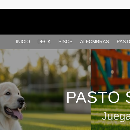
INICIO
DECK
PISOS
ALFOMBRAS
PAST
PASTO 
Juega