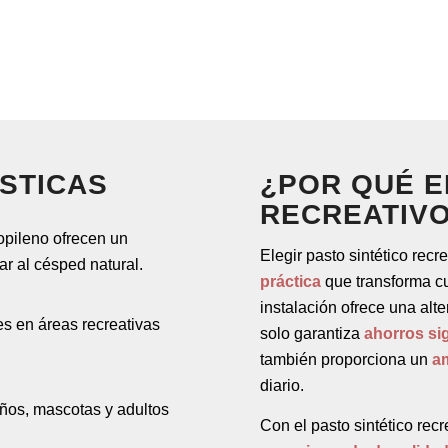
STICAS
¿POR QUÉ E
RECREATIV
ropileno ofrecen un
Elegir pasto sintético recr
ar al césped natural.
práctica
que transforma cu
instalación ofrece una alte
es en áreas recreativas
solo garantiza
ahorros si
también proporciona un
a
diario.
niños, mascotas y adultos
Con el pasto sintético rec